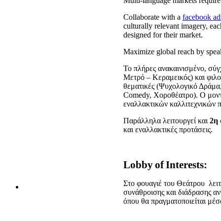
Multi-language markets require
Collaborate with a
facebook ad
culturally relevant imagery, ea
designed for their market.
Maximize global reach by speak
Το πλήρες ανακαινισμένο, σύγ
Μετρό – Κεραμεικός) και φιλο
θεματικές (Ψυχολογικό Δράμα
Comedy, Χοροθέατρο). Ο μοντ
εναλλακτικών καλλιτεχνικών 
Παράλληλα λειτουργεί και
2η 
και εναλλακτικές προτάσεις.
Lobby
of
Interests
:
Στο φουαγιέ του Θεάτρου λει
συνάθροισης και διάδρασης αν
όπου θα πραγματοποιείται μέσ