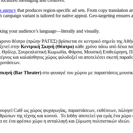
 localized messaging and creatives:
s agency
that produces region-specific ad sets. From copy translation an
ch campaign variant is tailored for native appeal. Geo-targeting ensures 
ing your audience’s language—literally and visually.
χρονο θέατρο (πρώην ΡΑΓΕΣ) βρίσκεται σε κεντρικό σημείο της Αθήν
ξενεί στην
Κεντρική Σκηνή (Θέατρο)
κάθε χρόνο πάνω από δέκα πα
, Θρίλερ, Σουρεαλιστική Κωμωδία, Φάρσα, Μουσική Επιθεώρηση, Π
έρνος και καλαίσθητος χώρος φιλοδοξεί να αποτελέσει σκεπή παραδ
προτάσεων.
σκηνή (Bar Theater)
στο φουαγιέ του χώρου με παραστάσεις μουσι
τουργεί
Caf
é ως χώρος ψυχαγωγίας, παραστάσεων, εκθέσεων, πώληση
θρώπων της τέχνης και κοινού.
Το lobby αποτελεί για εμάς ένα χώρο
α σε ένα φρέσκο χώρο η ανταλλαγή και ζύμωση πολιτιστικών ιδεών.