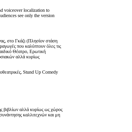
d voiceover localization to
audiences see only the version
ας, στο Γκάζι (Πλησίον στάση
ραγωγές που καλύπτουν όλες τις
αιδικό Θέατρο, Ερωτική
οσιακών αλλά κυρίως
κοθεατρικές, Stund Up Comedy
ς βιβλίων αλλά κυρίως ως χώρος
 συνάντησης καλλιτεχνών και μη